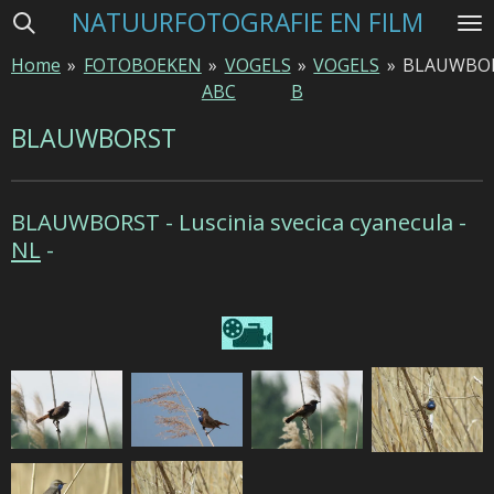
NATUURFOTOGRAFIE EN FILM
Ga
direct
Home
»
FOTOBOEKEN
»
VOGELS
»
VOGELS
»
BLAUWBO
naar
ABC
B
de
hoofdinhoud
BLAUWBORST
BLAUWBORST -
Luscinia svecica cyanecula -
NL
-