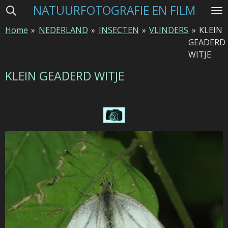
NATUURFOTOGRAFIE EN FILM
Ga
direct
Home
»
NEDERLAND
»
INSECTEN
»
VLINDERS
»
KLEIN
naar
GEADERD
de
WITJE
hoofdinhoud
KLEIN GEADERD WITJE