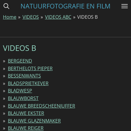
NATUURFOTOGRAFIE EN FILM
Ga
direct
Home
»
VIDEOS
»
VIDEOS ABC
»
VIDEOS B
naar
de
hoofdinhoud
VIDEOS B
BERGEEND
BERTHELOTS PIEPER
BESSENWANTS
BLADSPRIETKEVER
BLADWESP
BLAUWBORST
BLAUWE BREEDSCHEENJUFFER
BLAUWE EKSTER
BLAUWE GLAZENMAKER
BLAUWE REIGER