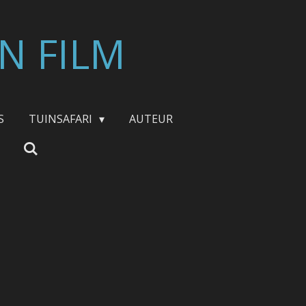
N FILM
S
TUINSAFARI
AUTEUR