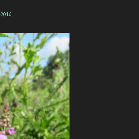
-2016