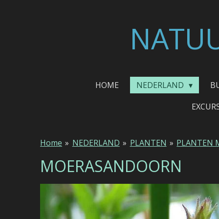
Ga
direct
NATUU
naar
de
hoofdinhoud
HOME
NEDERLAND
B
EXCUR
Home
»
NEDERLAND
»
PLANTEN
»
PLANTEN 
MOERASANDOORN