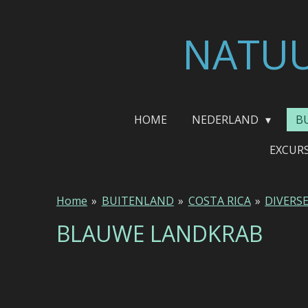
Ga
direct
NATUU
naar
de
hoofdinhoud
HOME
NEDERLAND
B
EXCUR
Home
»
BUITENLAND
»
COSTA RICA
»
DIVERS
BLAUWE LANDKRAB