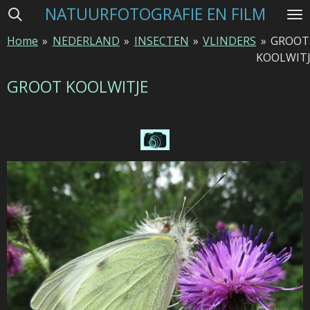
NATUURFOTOGRAFIE EN FILM
Ga
direct
Home
»
NEDERLAND
»
INSECTEN
»
VLINDERS
»
GROOT
naar
KOOLWIT
de
hoofdinhoud
GROOT KOOLWITJE