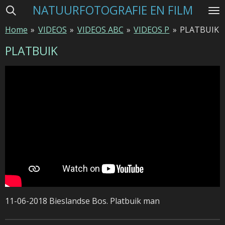
NATUURFOTOGRAFIE EN FILM
Ga
direct
Home
»
VIDEOS
»
VIDEOS ABC
»
VIDEOS P
»
PLATBUIK
naar
de
PLATBUIK
hoofdinhoud
11-06-2018 Bieslandse Bos. Platbuik man