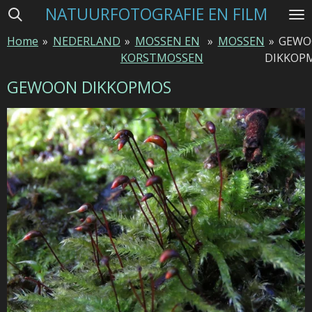
NATUURFOTOGRAFIE EN FILM
Ga
direct
Home
»
NEDERLAND
»
MOSSEN EN
»
MOSSEN
»
GEW
naar
KORSTMOSSEN
DIKKOP
de
hoofdinhoud
GEWOON DIKKOPMOS