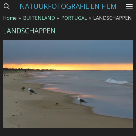
NATUURFOTOGRAFIE EN FILM
Ga
direct
Home
»
BUITENLAND
»
PORTUGAL
»
LANDSCHAPPEN
naar
de
LANDSCHAPPEN
hoofdinhoud