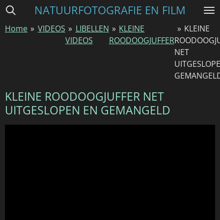
NATUURFOTOGRAFIE EN FILM
Ga
direct
Home
»
VIDEOS
»
LIBELLEN
»
KLEINE
»
KLEINE
naar
VIDEOS
ROODOOGJUFFER
ROODOOGJU
de
NET
hoofdinhoud
UITGESLOP
GEMANGEL
KLEINE ROODOOGJUFFER NET
UITGESLOPEN EN GEMANGELD