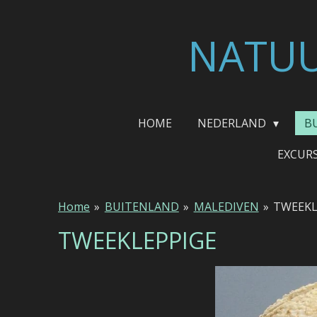
Ga
direct
NATUU
naar
de
hoofdinhoud
HOME
NEDERLAND
B
EXCUR
Home
»
BUITENLAND
»
MALEDIVEN
»
TWEEKL
TWEEKLEPPIGE