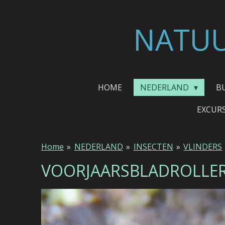
Ga
direct
NATUU
naar
de
hoofdinhoud
HOME
NEDERLAND
B
EXCUR
Home
»
NEDERLAND
»
INSECTEN
»
VLINDERS
VOORJAARSBLADROLLE