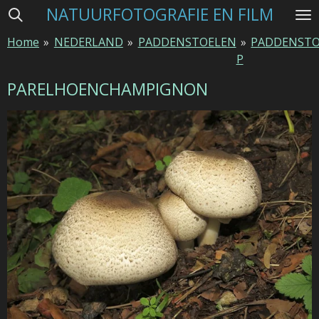
NATUURFOTOGRAFIE EN FILM
Ga
direct
Home
»
NEDERLAND
»
PADDENSTOELEN
»
PADDENSTO
naar
P
de
hoofdinhoud
PARELHOENCHAMPIGNON