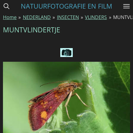
NATUURFOTOGRAFIE EN FILM
Ga
direct
Home
»
NEDERLAND
»
INSECTEN
»
VLINDERS
»
MUNTVL
naar
de
MUNTVLINDERTJE
hoofdinhoud