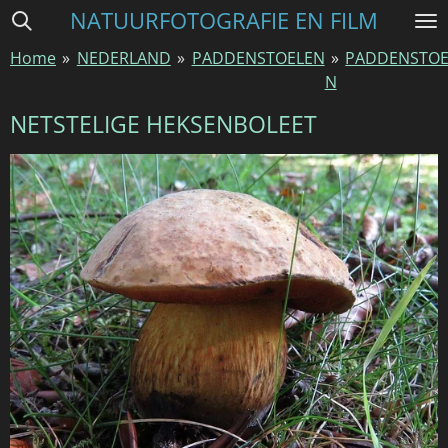
NATUURFOTOGRAFIE EN FILM
Ga
direct
Home
»
NEDERLAND
»
PADDENSTOELEN
»
PADDENSTOE
naar
N
de
hoofdinhoud
NETSTELIGE HEKSENBOLEET