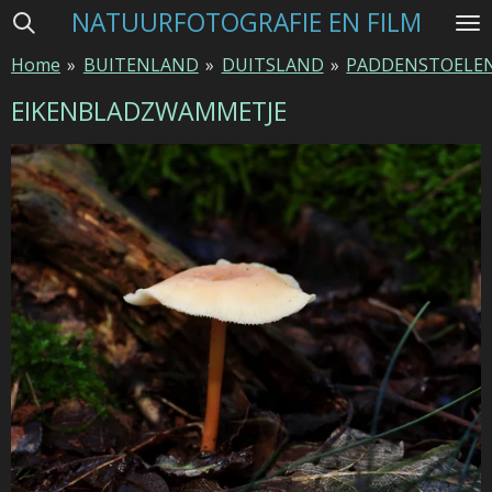
NATUURFOTOGRAFIE EN FILM
Ga
direct
Home
»
BUITENLAND
»
DUITSLAND
»
PADDENSTOELE
naar
de
EIKENBLADZWAMMETJE
hoofdinhoud