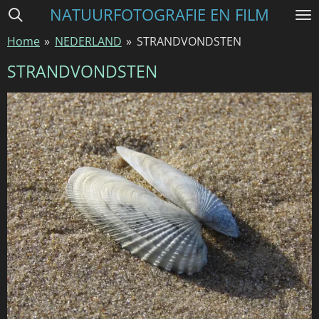
NATUURFOTOGRAFIE EN FILM
Ga
direct
Home
»
NEDERLAND
»
STRANDVONDSTEN
naar
de
STRANDVONDSTEN
hoofdinhoud