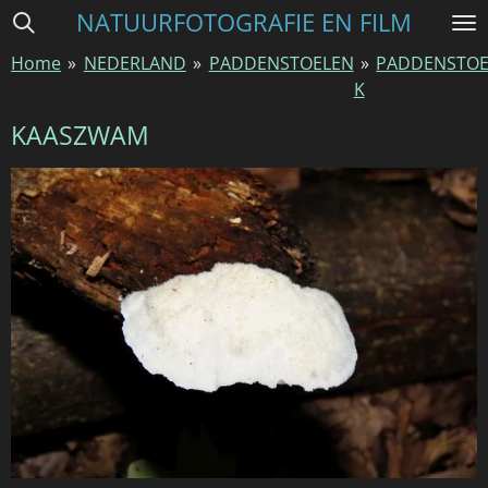
NATUURFOTOGRAFIE EN FILM
Ga
direct
Home
»
NEDERLAND
»
PADDENSTOELEN
»
PADDENSTOE
naar
K
de
hoofdinhoud
KAASZWAM