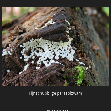
Fijnschubbiige parasolzwam