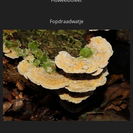
Fluweelboleet
Fopdraadwatje