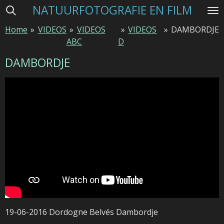
NATUURFOTOGRAFIE EN FILM
Ga
direct
Home
»
VIDEOS
»
VIDEOS
»
VIDEOS
»
DAMBORDJE
naar
ABC
D
de
hoofdinhoud
DAMBORDJE
19-06-2016 Dordogne Belvés Dambordje