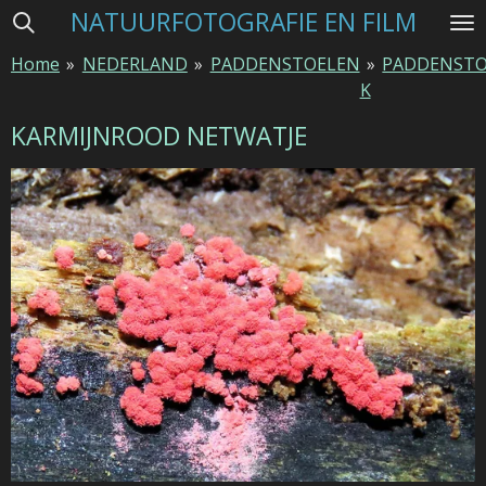
NATUURFOTOGRAFIE EN FILM
Ga
direct
Home
»
NEDERLAND
»
PADDENSTOELEN
»
PADDENSTO
naar
K
de
hoofdinhoud
KARMIJNROOD NETWATJE