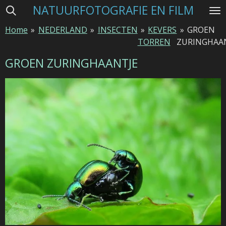
NATUURFOTOGRAFIE EN FILM
Ga
direct
Home
»
NEDERLAND
»
INSECTEN
»
KEVERS
»
GROEN
naar
TORREN
ZURINGHAA
de
hoofdinhoud
GROEN ZURINGHAANTJE