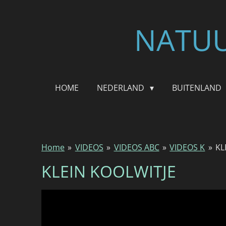
Ga
direct
NATUU
naar
de
hoofdinhoud
HOME
NEDERLAND
BUITENLAND
Home
»
VIDEOS
»
VIDEOS ABC
»
VIDEOS K
»
KL
KLEIN KOOLWITJE