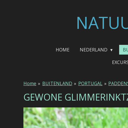
Ga
direct
NATUU
naar
de
hoofdinhoud
HOME
NEDERLAND
B
EXCUR
Home
»
BUITENLAND
»
PORTUGAL
»
PADDEN
GEWONE GLIMMERINK