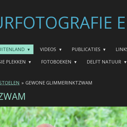
RFOTOGRAFIE E
UITENLAND
VIDEOS
PUBLICATIES
LINK
SIE PLEKKEN
FOTOBOEKEN
DELFT NATUUR
STOELEN
»
GEWONE GLIMMERINKTZWAM
TZWAM