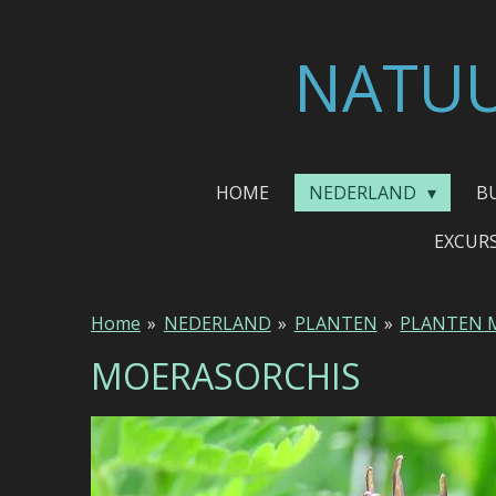
Ga
direct
NATUU
naar
de
hoofdinhoud
HOME
NEDERLAND
B
EXCUR
Home
»
NEDERLAND
»
PLANTEN
»
PLANTEN 
MOERASORCHIS