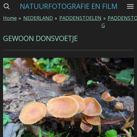
NATUURFOTOGRAFIE EN FILM
Ga
direct
Home
»
NEDERLAND
»
PADDENSTOELEN
»
PADDENSTO
naar
G
de
hoofdinhoud
GEWOON DONSVOETJE