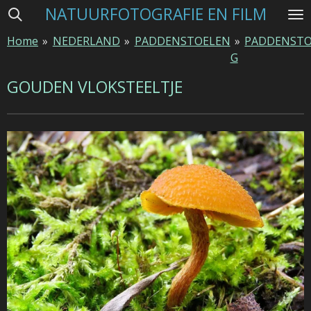
NATUURFOTOGRAFIE EN FILM
Ga
direct
Home
»
NEDERLAND
»
PADDENSTOELEN
»
PADDENSTO
naar
G
de
hoofdinhoud
GOUDEN VLOKSTEELTJE