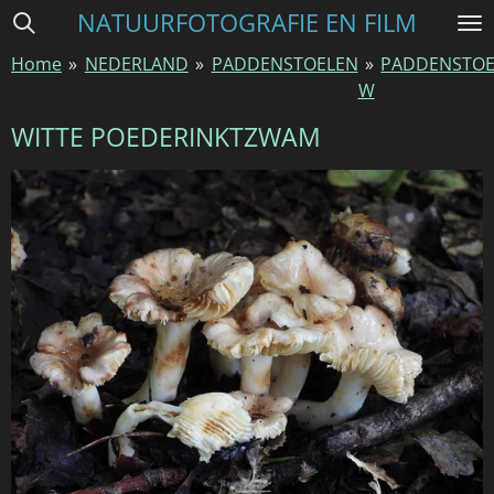
NATUURFOTOGRAFIE EN FILM
Ga
direct
Home
»
NEDERLAND
»
PADDENSTOELEN
»
PADDENSTOE
naar
W
de
hoofdinhoud
WITTE POEDERINKTZWAM