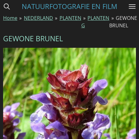
NATUURFOTOGRAFIE EN FILM
Ga
direct
Home
»
NEDERLAND
»
PLANTEN
»
PLANTEN
»
GEWONE
naar
G
BRUNEL
de
hoofdinhoud
GEWONE BRUNEL