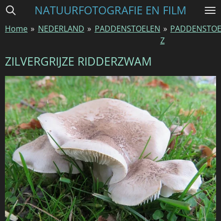
NATUURFOTOGRAFIE EN FILM
Ga
direct
Home
»
NEDERLAND
»
PADDENSTOELEN
»
PADDENSTOE
naar
Z
de
hoofdinhoud
ZILVERGRIJZE RIDDERZWAM