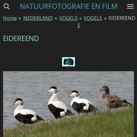
NATUURFOTOGRAFIE EN FILM
Ga
direct
Home
»
NEDERLAND
»
VOGELS
»
VOGELS
»
EIDEREEND
naar
E
de
hoofdinhoud
EIDEREEND