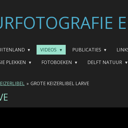
RFOTOGRAFIE E
UITENLAND
VIDEOS
PUBLICATIES
LINK
SIE PLEKKEN
FOTOBOEKEN
DELFT NATUUR
EIZERLIBEL
»
GROTE KEIZERLIBEL LARVE
VE