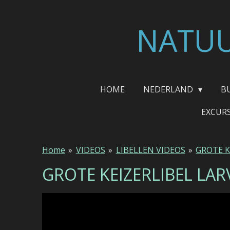
Ga
direct
NATUU
naar
de
hoofdinhoud
HOME
NEDERLAND
B
EXCUR
Home
»
VIDEOS
»
LIBELLEN VIDEOS
»
GROTE K
GROTE KEIZERLIBEL LAR