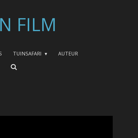
N FILM
S
TUINSAFARI
AUTEUR