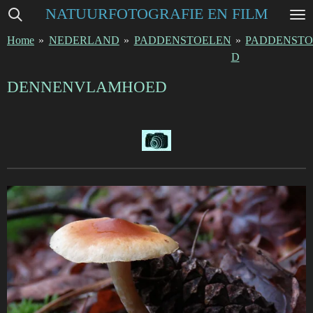
NATUURFOTOGRAFIE EN FILM
Ga
direct
Home
»
NEDERLAND
»
PADDENSTOELEN
»
PADDENSTO
naar
D
de
hoofdinhoud
DENNENVLAMHOED