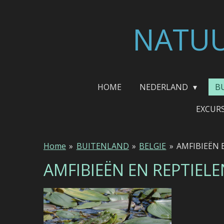
Ga
direct
NATUU
naar
de
hoofdinhoud
HOME
NEDERLAND
B
EXCUR
Home
»
BUITENLAND
»
BELGIE
»
AMFIBIEËN 
AMFIBIEËN EN REPTIELE