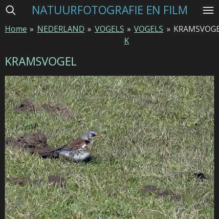
NATUURFOTOGRAFIE EN FILM
Ga
direct
Home
»
NEDERLAND
»
VOGELS
»
VOGELS
»
KRAMSVOG
naar
K
de
hoofdinhoud
KRAMSVOGEL