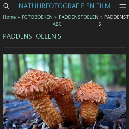
NATUURFOTOGRAFIE EN FILM
Ga
direct
Home
»
FOTOBOEKEN
»
PADDENSTOELEN
»
PADDENST
naar
ABC
S
de
hoofdinhoud
PADDENSTOELEN S