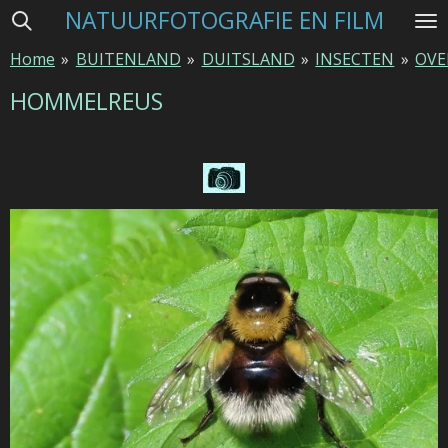
NATUURFOTOGRAFIE EN FILM
Ga
direct
Home
»
BUITENLAND
»
DUITSLAND
»
INSECTEN
»
OVE
naar
de
HOMMELREUS
hoofdinhoud