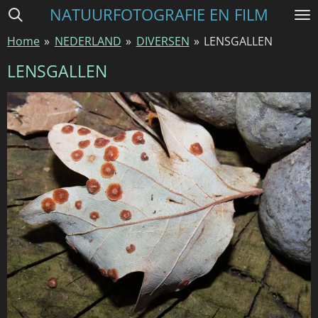
NATUURFOTOGRAFIE EN FILM
Ga
direct
Home
»
NEDERLAND
»
DIVERSEN
»
LENSGALLEN
naar
de
LENSGALLEN
hoofdinhoud