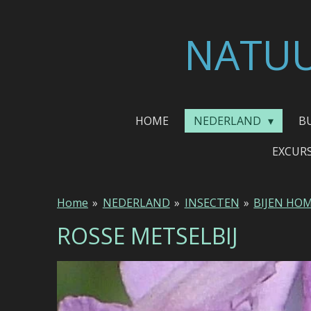
Ga
direct
NATUU
naar
de
hoofdinhoud
HOME
NEDERLAND
B
EXCUR
Home
»
NEDERLAND
»
INSECTEN
»
BIJEN HO
ROSSE METSELBIJ