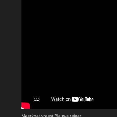
Meerkoet vreest Blauwe reiger