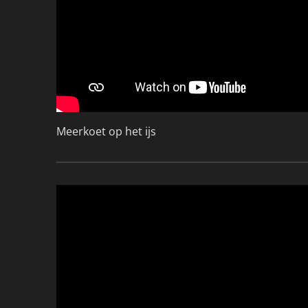
Meerkoet op het ijs