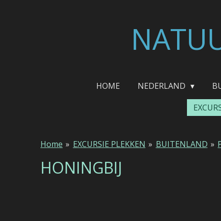
Ga
direct
NATUU
naar
de
hoofdinhoud
HOME
NEDERLAND
B
EXCUR
Home
»
EXCURSIE PLEKKEN
»
BUITENLAND
»
HONINGBIJ