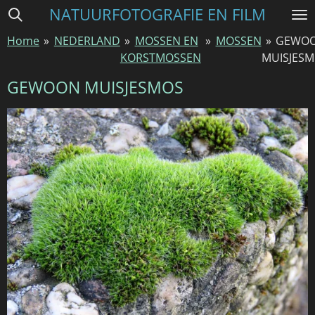
NATUURFOTOGRAFIE EN FILM
Ga
direct
Home
»
NEDERLAND
»
MOSSEN EN
»
MOSSEN
»
GEWO
naar
KORSTMOSSEN
MUISJES
de
hoofdinhoud
GEWOON MUISJESMOS