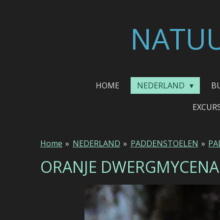
Ga
direct
NATUU
naar
de
hoofdinhoud
HOME
NEDERLAND
B
EXCUR
Home
»
NEDERLAND
»
PADDENSTOELEN
»
PA
ORANJE DWERGMYCENA