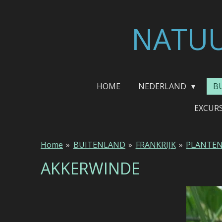
Ga
direct
NATUU
naar
de
hoofdinhoud
HOME
NEDERLAND
B
EXCUR
Home
»
BUITENLAND
»
FRANKRIJK
»
PLANTE
AKKERWINDE