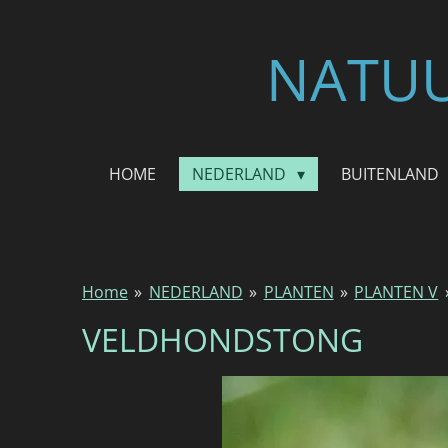
Ga
direct
NATUU
naar
de
hoofdinhoud
HOME
NEDERLAND
BUITENLAND
Home
»
NEDERLAND
»
PLANTEN
»
PLANTEN V
VELDHONDSTONG