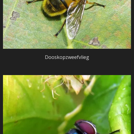
Dooskopzweefvlieg