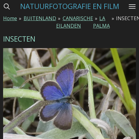
NATUURFOTOGRAFIE EN FILM
Ga
direct
Home
»
BUITENLAND
»
CANARISCHE
»
LA
»
INSECTE
naar
EILANDEN
PALMA
de
hoofdinhoud
INSECTEN