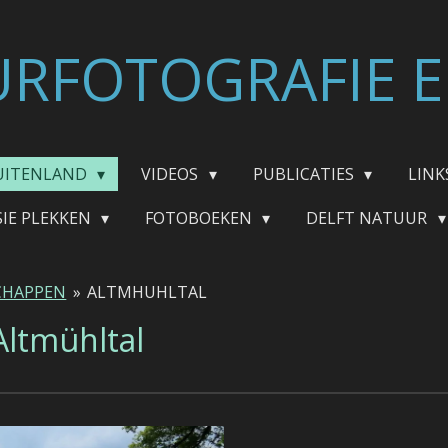
RFOTOGRAFIE E
UITENLAND
VIDEOS
PUBLICATIES
LINK
SIE PLEKKEN
FOTOBOEKEN
DELFT NATUUR
CHAPPEN
»
ALTMHUHLTAL
Altmühltal