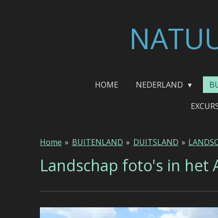
Ga
direct
NATUU
naar
de
hoofdinhoud
HOME
NEDERLAND
B
EXCUR
Home
»
BUITENLAND
»
DUITSLAND
»
LANDS
Landschap foto's in het 