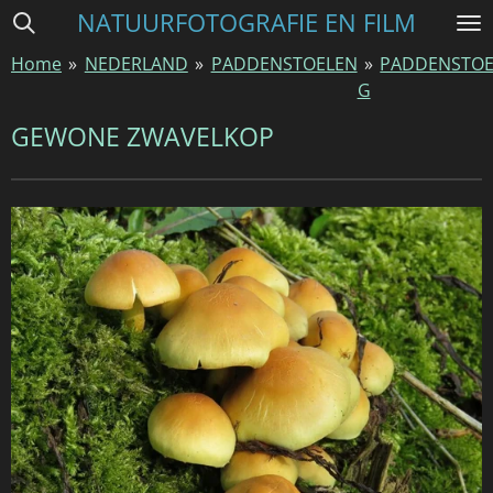
NATUURFOTOGRAFIE EN FILM
Ga
direct
Home
»
NEDERLAND
»
PADDENSTOELEN
»
PADDENSTOE
naar
G
de
hoofdinhoud
GEWONE ZWAVELKOP