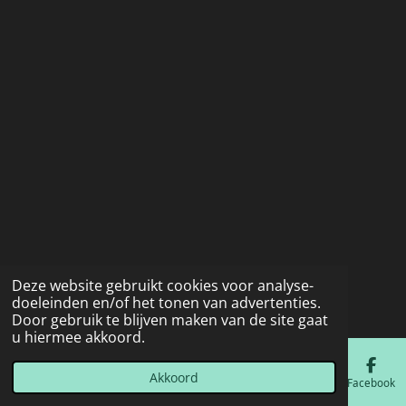
Deze website gebruikt cookies voor analyse-
doeleinden en/of het tonen van advertenties.
Door gebruik te blijven maken van de site gaat
u hiermee akkoord.
Akkoord
E-mailadres
Telefoonnummer
Kaart
Facebook