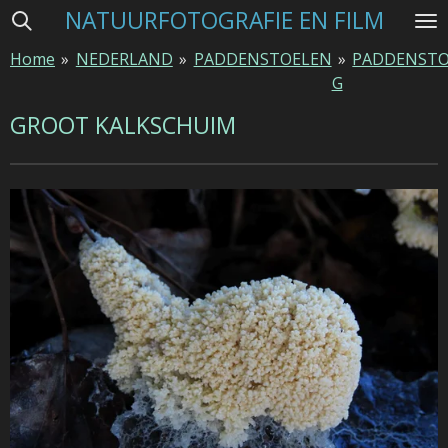
NATUURFOTOGRAFIE EN FILM
Ga
direct
Home
»
NEDERLAND
»
PADDENSTOELEN
»
PADDENSTO
naar
G
de
hoofdinhoud
GROOT KALKSCHUIM