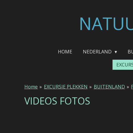
Ga
direct
NATUU
naar
de
hoofdinhoud
HOME
NEDERLAND
B
EXCUR
Home
»
EXCURSIE PLEKKEN
»
BUITENLAND
»
VIDEOS FOTOS